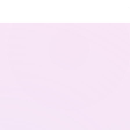
una herramienta de predicción superficial. Su verdadero lenguaje es
simbólico, ancestral e iniciático , y en su estructura yace un mapa
profundo de la conciencia humana y del universo, tal como propone la
tradición hermética y cabalística. Los Arcanos dialogan entre sí
revelando ciclos de conciencia, integración de opuestos y el movimiento
constante entre destino y elección. Nada es azar: todo llega cuand