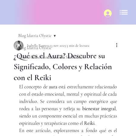
Blog Idatria Olystic
Isabella Romeu
23 nov 2025
3 min de lectura
Blog Idatria Olystic
¿Qué es el Aura? Descubre su
Tarot Hermético & Lectura Simbólica
Significado, Colores y Relación
con el Reiki
El concepto de 
aura
 está estrechamente relacionado 
con el estado emocional, mental y espiritual de cada 
individuo. Se considera un campo energético que 
rodea a las personas y refleja su 
bienestar integral
, 
siendo un componente esencial en muchas prácticas 
espirituales y terapéuticas como el 
Reiki
.
En este artículo, exploraremos a fondo qué es el 